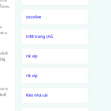
จักใน
สนใจและ
socolive
้น
กต่าง
tr88 trang chủ
ยังมี
rik vip
้ผู้
rik vip
รงอาจ
กที่
Kèo nhà cái