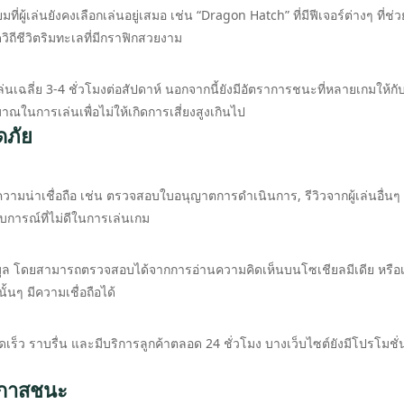
ี่ผู้เล่นยังคงเลือกเล่นอยู่เสมอ เช่น “Dragon Hatch” ที่มีฟีเจอร์ต่างๆ ที่ช่
ิถีชีวิตริมทะเลที่มีกราฟิกสวยงาม
เล่นเฉลี่ย 3-4 ชั่วโมงต่อสัปดาห์ นอกจากนี้ยังมีอัตราการชนะที่หลายเกมให้กับผ
ณในการเล่นเพื่อไม่ให้เกิดการเสี่ยงสูงเกินไป
ดภัย
งความน่าเชื่อถือ เช่น ตรวจสอบใบอนุญาตการดำเนินการ, รีวิวจากผู้เล่นอื่น
บการณ์ที่ไม่ดีในการเล่นเกม
ล โดยสามารถตรวจสอบได้จากการอ่านความคิดเห็นบนโซเชียลมีเดีย หรือเ
ั้นๆ มีความเชื่อถือได้
วดเร็ว ราบรื่น และมีบริการลูกค้าตลอด 24 ชั่วโมง บางเว็บไซต์ยังมีโปรโมชั
โอกาสชนะ