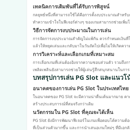
เทคนิคการเดิมพันที่ได้รับการพิสูจน์
กลยุทธ์หนึ่งที่สามารถใช้ได้คือการตั้งงบประมาณสำหรับก
ทำความเข้าใจในฟีเจอร์ต่างๆ ของเกมสามารถช่วยเพิ่
วิธีการจัดการงบประมาณในการเล่น
การจัดการงบประมาณสำคัญไม่แพ้กัน ควรกำหนดเงินที่ใ
แล้วให้หยุดเล่นและกลับมาในวันถัดไปเพื่อไม่ให้เกิดคว
การวิเคราะห์และเลือกเกมที่เหมาะสม
การเลือกเกมที่เล่นต้องอิงจากความชอบส่วนตัว รวมถึงการ
เพลิดเพลินยังสามารถช่วยให้ผู้เล่นรู้สึกสนุกสนานในการ
บทสรุปการเล่น PG Slot และแนวโ
อนาคตของการเล่น PG Slot ในประเทศไทย
ในอนาคตของ PG Slot จะมีความน่าตื่นเต้นมากมาย คาดว่
สร้างประสบการณ์ที่สมจริงกว่าเดิม
นวัตกรรมใน PG Slot ที่คุณจะได้เห็น
PG Slot ยังมีการพัฒนาฟีเจอร์ในเกมเพื่อตอบโต้ความต
ที่เป็นส่วนตัวมากขึ้น และการนำเสนอเกมใหม่ๆ ที่มีเอก