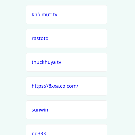
khô mực tv
rastoto
thuckhuya tv
https://8xxa.co.com/
sunwin
pg333