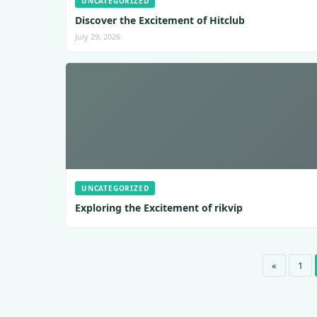
UNCATEGORIZED
Discover the Excitement of Hitclub
July 29, 2026
UNCATEGORIZED
Exploring the Excitement of rikvip
«
1