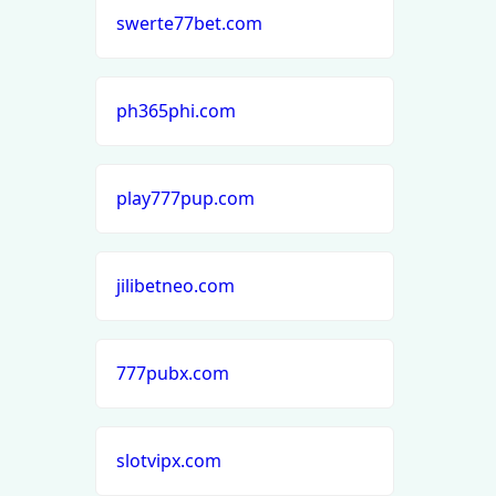
swerte77bet.com
ph365phi.com
play777pup.com
jilibetneo.com
777pubx.com
slotvipx.com