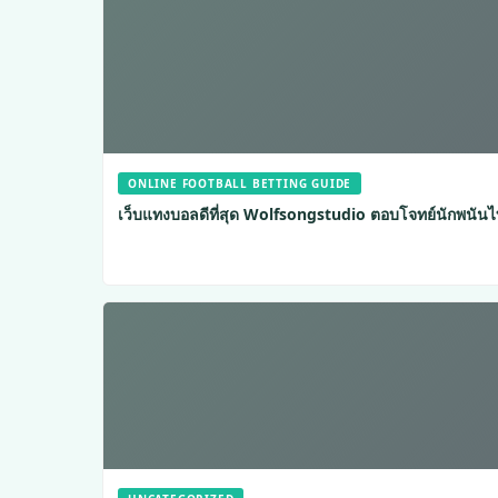
ONLINE FOOTBALL BETTING GUIDE
เว็บแทงบอลดีที่สุด Wolfsongstudio ตอบโจทย์นักพนัน