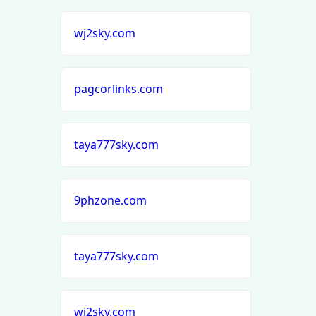
wj2sky.com
pagcorlinks.com
taya777sky.com
9phzone.com
taya777sky.com
wj2sky.com