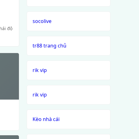
socolive
hái độ
tr88 trang chủ
rik vip
rik vip
Kèo nhà cái