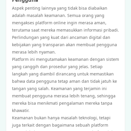
Aspek penting lainnya yang tidak bisa diabaikan
adalah masalah keamanan. Semua orang yang
mengakses platform online ingin merasa aman,
terutama saat mereka memasukkan informasi pribadi.
Perlindungan yang kuat dari ancaman digital dan
kebijakan yang transparan akan membuat pengguna
merasa lebih nyaman.
Platform ini mengutamakan keamanan dengan sistem
yang canggih dan prosedur yang jelas. Setiap
langkah yang diambil dirancang untuk memastikan
bahwa data pengguna tetap aman dan tidak jatuh ke
tangan yang salah. Keamanan yang terjamin ini
membuat pengguna merasa lebih tenang, sehingga
mereka bisa menikmati pengalaman mereka tanpa
khawatir.
Keamanan bukan hanya masalah teknologi, tetapi
juga terkait dengan bagaimana sebuah platform