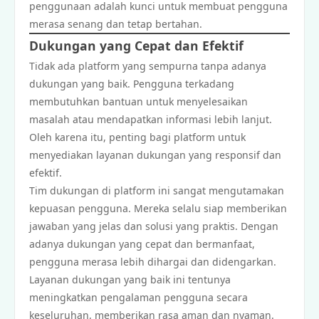
penggunaan adalah kunci untuk membuat pengguna
merasa senang dan tetap bertahan.
Dukungan yang Cepat dan Efektif
Tidak ada platform yang sempurna tanpa adanya
dukungan yang baik. Pengguna terkadang
membutuhkan bantuan untuk menyelesaikan
masalah atau mendapatkan informasi lebih lanjut.
Oleh karena itu, penting bagi platform untuk
menyediakan layanan dukungan yang responsif dan
efektif.
Tim dukungan di platform ini sangat mengutamakan
kepuasan pengguna. Mereka selalu siap memberikan
jawaban yang jelas dan solusi yang praktis. Dengan
adanya dukungan yang cepat dan bermanfaat,
pengguna merasa lebih dihargai dan didengarkan.
Layanan dukungan yang baik ini tentunya
meningkatkan pengalaman pengguna secara
keseluruhan, memberikan rasa aman dan nyaman.