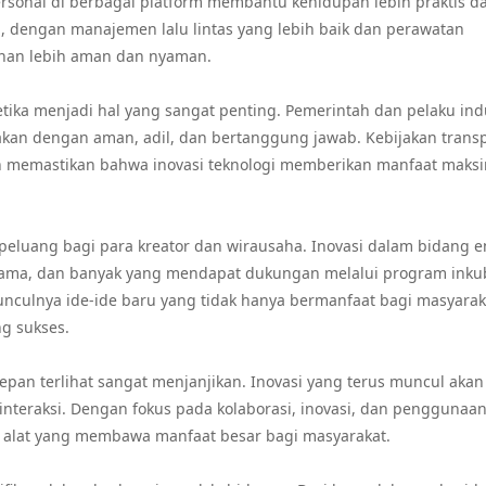
ersonal di berbagai platform membantu kehidupan lebih praktis d
ih, dengan manajemen lalu lintas yang lebih baik dan perawatan
anan lebih aman dan nyaman.
ika menjadi hal yang sangat penting. Pemerintah dan pelaku ind
akan dengan aman, adil, dan bertanggung jawab. Kebijakan trans
memastikan bahwa inovasi teknologi memberikan manfaat maks
eluang bagi para kreator dan wirausaha. Inovasi dalam bidang e
 utama, dan banyak yang mendapat dukungan melalui program inku
nculnya ide-ide baru yang tidak hanya bermanfaat bagi masyarak
g sukses.
epan terlihat sangat menjanjikan. Inovasi yang terus muncul akan
rinteraksi. Dengan fokus pada kolaborasi, inovasi, dan penggunaa
adi alat yang membawa manfaat besar bagi masyarakat.