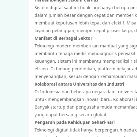
Sistem digital saat ini tidak lagi hanya berupa
dalam jumlah besar dengan cepat dan memberikan
membuat keputusan lebih tepat dan efektif. Misa
layanan pelanggan, mempercepat proses kerja, d
Manfaat di Berbagai Sektor
Teknologi modern memberikan manfaat yang signif
membantu tenaga medis mendiagnosis penyakit le
keuangan, sistem ini membantu memprediksi risik
efisien. Di bidang pendidikan, platform belajar
menyenangkan, sesuai dengan kemampuan masi
Kolaborasi antara Universitas dan Industri
Di Indonesia dan beberapa negara lain, universi
untuk mengembangkan inovasi baru. Kolaborasi i
Banyak startup dan pengusaha muda memanfaatka
yang dapat bersaing secara global.
Pengaruh pada Kehidupan Sehari-hari
Teknologi digital tidak hanya berpengaruh pada d