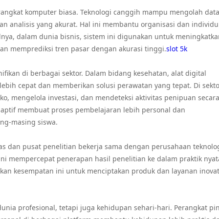
 perangkat komputer biasa. Teknologi canggih mampu mengolah dat
 analisis yang akurat. Hal ini membantu organisasi dan individu
lnya, dalam dunia bisnis, sistem ini digunakan untuk meningkatka
an memprediksi tren pasar dengan akurasi tinggi.
slot 5k
ikan di berbagai sektor. Dalam bidang kesehatan, alat digital
bih cepat dan memberikan solusi perawatan yang tepat. Di sekto
o, mengelola investasi, dan mendeteksi aktivitas penipuan secar
 adaptif membuat proses pembelajaran lebih personal dan
ng-masing siswa.
tas dan pusat penelitian bekerja sama dengan perusahaan teknolo
ni mempercepat penerapan hasil penelitian ke dalam praktik nyat
n kesempatan ini untuk menciptakan produk dan layanan inovat
unia profesional, tetapi juga kehidupan sehari-hari. Perangkat pin