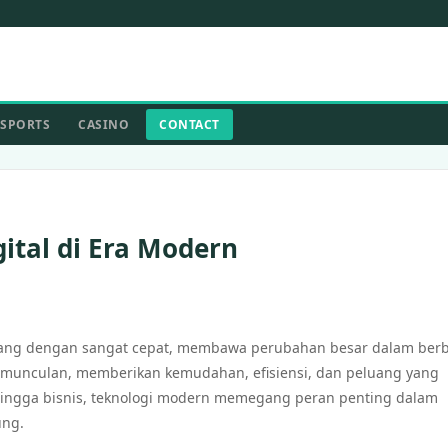
SPORTS
CASINO
CONTACT
ital di Era Modern
embang dengan sangat cepat, membawa perubahan besar dalam ber
ermunculan, memberikan kemudahan, efisiensi, dan peluang yang
 hingga bisnis, teknologi modern memegang peran penting dalam
ung.