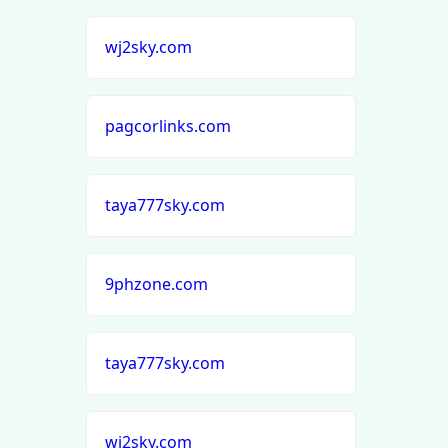
wj2sky.com
pagcorlinks.com
taya777sky.com
9phzone.com
taya777sky.com
wj2sky.com