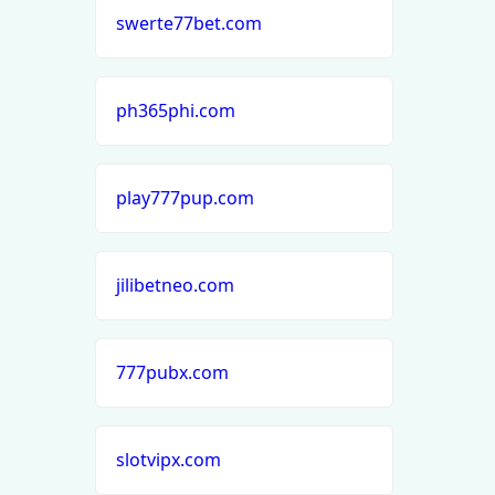
swerte77bet.com
ph365phi.com
play777pup.com
jilibetneo.com
777pubx.com
slotvipx.com