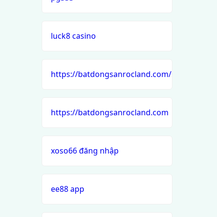
luck8 casino
https://batdongsanrocland.com/
https://batdongsanrocland.com
xoso66 đăng nhập
ee88 app