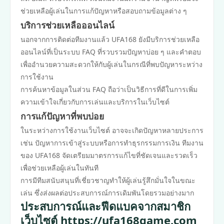
ช่วยเหลือผู้เล่นในการแก้ปัญหาหรือสอบถามข้อมูลต่าง ๆ
บริการช่วยเหลือออนไลน์
นอกจากการติดต่อทีมงานแล้ว UFA168 ยังมีบริการช่วยเหลือ
ออนไลน์ที่เป็นระบบ FAQ ที่รวบรวมปัญหาบ่อย ๆ และคำตอบ
เพื่ออำนวยความสะดวกให้กับผู้เล่นในกรณีที่พบปัญหาระหว่าง
การใช้งาน
การค้นหาข้อมูลในส่วน FAQ ถือว่าเป็นวิธีการที่ดีในการเพิ่ม
ความเข้าใจเกี่ยวกับการเล่นและบริการในเว็บไซต์
การแก้ปัญหาที่พบบ่อย
ในระหว่างการใช้งานเว็บไซต์ อาจจะเกิดปัญหาหลายประการ
เช่น ปัญหาการเข้าสู่ระบบหรือการทำธุรกรรมการเงิน ทีมงาน
ของ UFA168 จัดเตรียมมาตรการแก้ไขที่ชัดเจนและรวดเร็ว
เพื่อช่วยเหลือผู้เล่นในทันที
การมีทีมสนับสนุนที่เชี่ยวชาญทำให้ผู้เล่นรู้สึกมั่นใจในขณะ
เล่น ซึ่งส่งผลต่อประสบการณ์การเดิมพันโดยรวมอย่างมาก
ประสบการณ์และฟีดแบคจากสมาชิก
เว็บไซต์ https://ufa168game.com