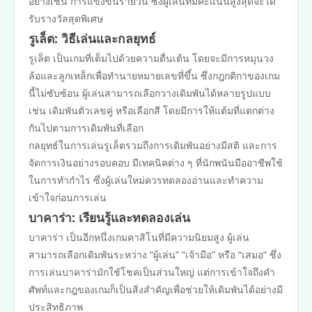
อย่างเช่น การแข่งขันรายวัน ซึ่งผู้เล่นที่มีคะแนนสูงสุดจะได้
รับรางวัลสุดพิเศษ
รูเล็ต: วิธีเล่นและกลยุทธ์
รูเล็ต เป็นเกมที่เต็มไปด้วยความตื่นเต้น โดยจะมีการหมุนวง
ล้อและลูกเหล็กเพื่อทำนายหมายเลขที่ขึ้น ซึ่งกฎกติกาของเกม
นี้ไม่ซับซ้อน ผู้เล่นสามารถเลือกวางเดิมพันได้หลายรูปแบบ
เช่น เดิมพันตัวเลขคู่ หรือเลือกสี โดยมีการให้แต้มที่แตกต่าง
กันไปตามการเดิมพันที่เลือก
กลยุทธ์ในการเล่นรูเล็ตรวมถึงการเดิมพันอย่างมีสติ และการ
จัดการเงินอย่างรอบคอบ มีเทคนิคต่าง ๆ ที่นักพนันมืออาชีพใช้
ในการทำกำไร ซึ่งผู้เล่นใหม่ควรทดลองอ่านและทำความ
เข้าใจก่อนการเล่น
บาคาร่า: เรียนรู้และทดลองเล่น
บาคาร่า เป็นอีกหนึ่งเกมคาสิโนที่มีความนิยมสูง ผู้เล่น
สามารถเลือกเดิมพันระหว่าง “ผู้เล่น” “เจ้ามือ” หรือ “เสมอ” ซึ่ง
การเล่นบาคาร่ามักใช้โชคเป็นส่วนใหญ่ แต่การเข้าใจถึงคำ
ศัพท์และกฎของเกมก็เป็นสิ่งสำคัญเพื่อช่วยให้เดิมพันได้อย่างมี
ประสิทธิภาพ