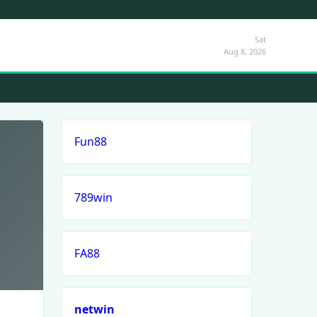
Sat
Aug 8, 2026
Fun88
789win
FA88
netwin