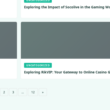
UNCATEGORIZED
Exploring the Impact of Socolive in the Gaming W
UNCATEGORIZED
Exploring RikVIP: Your Gateway to Online Casino
Posts
2
3
…
12
»
pagination