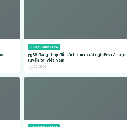
GAME.GAMBLING
ไทย
yg88 đang thay đổi cách thức trải nghiệm cá cược
tuyến tại Việt Nam
July 30, 2026