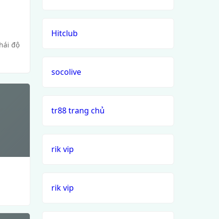
Hitclub
hái độ
socolive
tr88 trang chủ
rik vip
rik vip