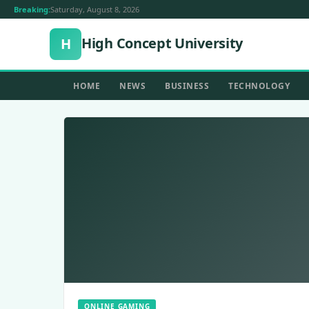
Breaking:
Saturday, August 8, 2026
High Concept University
H
HOME
NEWS
BUSINESS
TECHNOLOGY
ONLINE GAMING