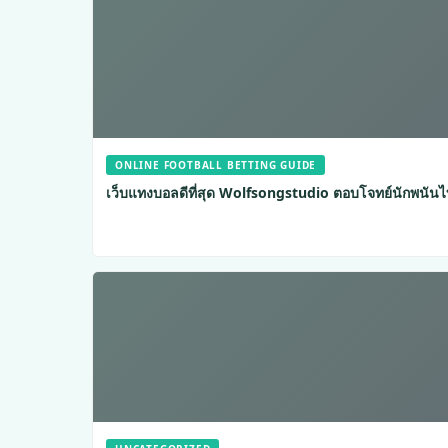
ONLINE FOOTBALL BETTING GUIDE
เว็บแทงบอลดีที่สุด Wolfsongstudio ตอบโจทย์นักพนัน