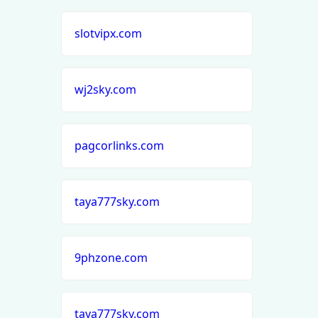
slotvipx.com
wj2sky.com
pagcorlinks.com
taya777sky.com
9phzone.com
taya777sky.com