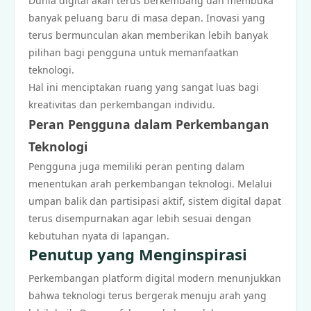
Dunia digital akan terus berkembang dan membuka
banyak peluang baru di masa depan. Inovasi yang
terus bermunculan akan memberikan lebih banyak
pilihan bagi pengguna untuk memanfaatkan
teknologi.
Hal ini menciptakan ruang yang sangat luas bagi
kreativitas dan perkembangan individu.
Peran Pengguna dalam Perkembangan
Teknologi
Pengguna juga memiliki peran penting dalam
menentukan arah perkembangan teknologi. Melalui
umpan balik dan partisipasi aktif, sistem digital dapat
terus disempurnakan agar lebih sesuai dengan
kebutuhan nyata di lapangan.
Penutup yang Menginspirasi
Perkembangan platform digital modern menunjukkan
bahwa teknologi terus bergerak menuju arah yang