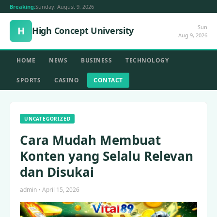
Breaking:
Sunday, August 9, 2026
Sun
H
High Concept University
Aug 9, 2026
HOME
NEWS
BUSINESS
TECHNOLOGY
SPORTS
CASINO
CONTACT
UNCATEGORIZED
Cara Mudah Membuat
Konten yang Selalu Relevan
dan Disukai
admin • April 15, 2026