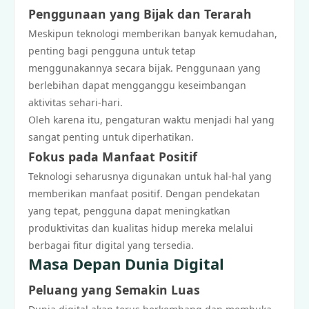
Penggunaan yang Bijak dan Terarah
Meskipun teknologi memberikan banyak kemudahan,
penting bagi pengguna untuk tetap
menggunakannya secara bijak. Penggunaan yang
berlebihan dapat mengganggu keseimbangan
aktivitas sehari-hari.
Oleh karena itu, pengaturan waktu menjadi hal yang
sangat penting untuk diperhatikan.
Fokus pada Manfaat Positif
Teknologi seharusnya digunakan untuk hal-hal yang
memberikan manfaat positif. Dengan pendekatan
yang tepat, pengguna dapat meningkatkan
produktivitas dan kualitas hidup mereka melalui
berbagai fitur digital yang tersedia.
Masa Depan Dunia Digital
Peluang yang Semakin Luas