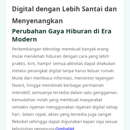
Digital dengan Lebih Santai dan
Menyenangkan
Perubahan Gaya Hiburan di Era
Modern
Perkembangan teknologi membuat banyak orang
mulai menikmati hiburan dengan cara yang lebih
praktis. Kini, hampir semua aktivitas dapat dilakukan
melalui perangkat digital tanpa harus keluar rumah.
Mulai dari membaca informasi, menonton tayangan
favorit, hingga menikmati berbagai permainan
interaktif, semuanya tersedia dalam satu genggaman.
Kemudahan inilah yang membuat masyarakat
semakin nyaman menggunakan layanan digital setiap
hari. Selain cepat, akses yang tersedia juga sangat
fleksibel sehingga dapat digunakan kapan saja sesuai
kebutuhan pengguna.
Gimbal4d